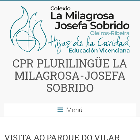
Saltar
al
contenido
CPR PLURILINGÜE LA
MILAGROSA-JOSEFA
SOBRIDO
Menú
VISITA AO PARQUE DO VILAR