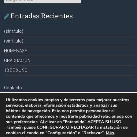
Entradas Recientes
(sin título)
(sin título)
HOMENAXE
GRADUACIÓN
18 DE XUÑO
Contacto
Aviso legal
Utilizamos cookies propias y de terceros para mejorar nuestros
servicios, elaborar información estadística y analizar sus
Política de privacidad
hábitos de navegación. Esto nos permite personalizar el
contenido que ofrecemos y mostrarle publicidad relacionada con
Política de cookies
sus preferencias. Al clicar en "Entendido" ACEPTA SU USO.
También puede CONFIGURAR O RECHAZAR la instalación de
cookies clicando en "Configuración" o "Rechazar".
Más