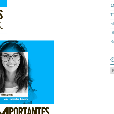
A
T
M
D
R
A