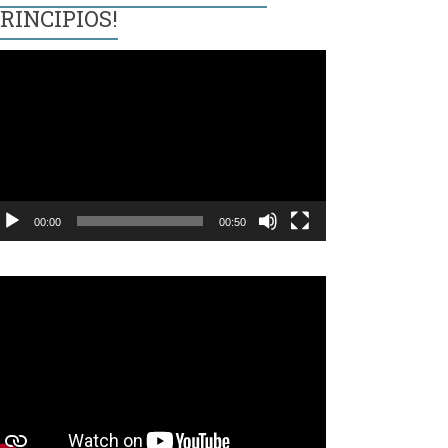
RINCIPIOS!
eproductor
e
ídeo
00:00
00:50