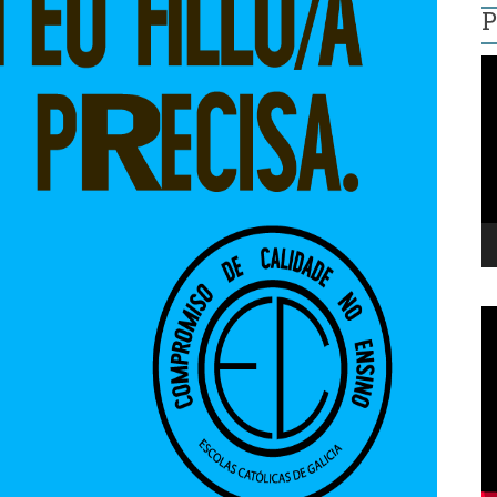
P
R
d
v