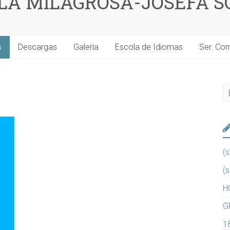
 LA MILAGROSA-JOSEFA S
s
Descargas
Galería
Escola de Idiomas
Ser. Co
(s
(s
H
G
1