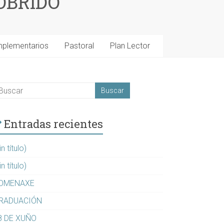
OBRIDO
mplementarios
Pastoral
Plan Lector
Entradas recientes
in título)
in título)
OMENAXE
RADUACIÓN
8 DE XUÑO