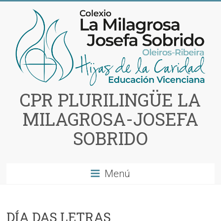
Saltar
al
contenido
CPR PLURILINGÜE LA
MILAGROSA-JOSEFA
SOBRIDO
Menú
DÍA DAS LETRAS