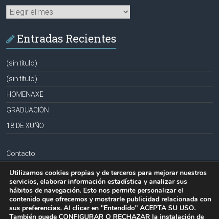
Archivos
Entradas Recientes
(sin título)
(sin título)
HOMENAXE
GRADUACIÓN
18 DE XUÑO
Contacto
Aviso legal
Utilizamos cookies propias y de terceros para mejorar nuestros
servicios, elaborar información estadística y analizar sus
Política de privacidad
hábitos de navegación. Esto nos permite personalizar el
contenido que ofrecemos y mostrarle publicidad relacionada con
Política de cookies
sus preferencias. Al clicar en "Entendido" ACEPTA SU USO.
También puede CONFIGURAR O RECHAZAR la instalación de