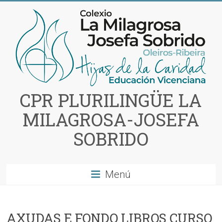
Saltar
al
contenido
CPR PLURILINGÜE LA
MILAGROSA-JOSEFA
SOBRIDO
Menú
AXUDAS E FONDO LIBROS CURSO