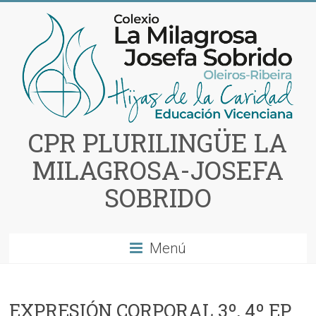
Saltar
al
contenido
CPR PLURILINGÜE LA
MILAGROSA-JOSEFA
SOBRIDO
Menú
EXPRESIÓN CORPORAL 3º, 4º EP