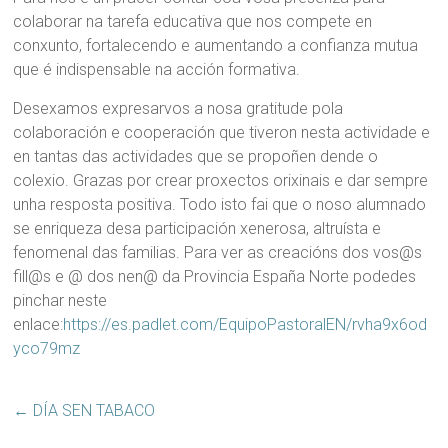
colaborar na tarefa educativa que nos compete en
conxunto, fortalecendo e aumentando a confianza mutua
que é indispensable na acción formativa.
Desexamos expresarvos a nosa gratitude pola
colaboración e cooperación que tiveron nesta actividade e
en tantas das actividades que se propoñen dende o
colexio. Grazas por crear proxectos orixinais e dar sempre
unha resposta positiva. Todo isto fai que o noso alumnado
se enriqueza desa participación xenerosa, altruísta e
fenomenal das familias. Para ver as creacións dos vos@s
fill@s e @ dos nen@ da Provincia España Norte podedes
pinchar neste
enlace:
https://es.padlet.com/EquipoPastoralEN/rvha9x6od
yco79mz
←
DÍA SEN TABACO