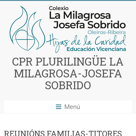
Saltar
al
contenido
CPR PLURILINGÜE LA
MILAGROSA-JOSEFA
SOBRIDO
Menú
REUNIÓNS FAMILIAS-TITORES