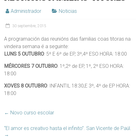
Administrador
Noticias
30 septiembre, 2015
A programación das reunións das familias coas titoras na
vindeira semana é a seguinte:
LUNS 5 OUTUBRO
: 5º E 6º de EP, 3º,4º ESO HORA: 18:00
MÉRCORES 7 OUTUBRO
: 1º,2º de EP, 1º, 2º ESO HORA:
18:00
XOVES 8 OUTUBRO
: INFANTIL 18:30,E 3º, 4º de EP HORA:
18:00
←
Novo curso escolar
“El amor es creativo hasta el infinito”. San Vicente de Paúl.
→