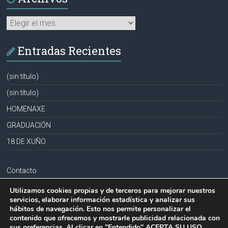
Archivos
Entradas Recientes
(sin título)
(sin título)
HOMENAXE
GRADUACIÓN
18 DE XUÑO
Contacto
Aviso legal
Utilizamos cookies propias y de terceros para mejorar nuestros
servicios, elaborar información estadística y analizar sus
Política de privacidad
hábitos de navegación. Esto nos permite personalizar el
contenido que ofrecemos y mostrarle publicidad relacionada con
Política de cookies
sus preferencias. Al clicar en "Entendido" ACEPTA SU USO.