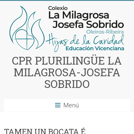
Saltar
al
contenido
CPR PLURILINGÜE LA
MILAGROSA-JOSEFA
SOBRIDO
Menú
TAMEN UN BOCATA É