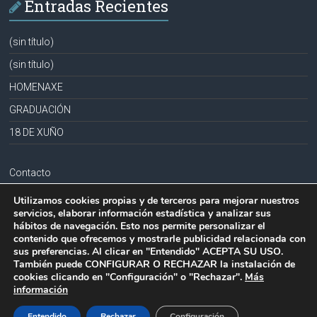
Entradas Recientes
(sin título)
(sin título)
HOMENAXE
GRADUACIÓN
18 DE XUÑO
Contacto
Aviso legal
Utilizamos cookies propias y de terceros para mejorar nuestros
servicios, elaborar información estadística y analizar sus
Política de privacidad
hábitos de navegación. Esto nos permite personalizar el
contenido que ofrecemos y mostrarle publicidad relacionada con
Política de cookies
sus preferencias. Al clicar en "Entendido" ACEPTA SU USO.
También puede CONFIGURAR O RECHAZAR la instalación de
cookies clicando en "Configuración" o "Rechazar".
Más
información
Copyright © 2026
CPR PLURILINGÜE LA MILAGROSA-JOSEFA SOBRIDO
.
Todos los derechos reservados.
Entendido
Rechazar
Configuración