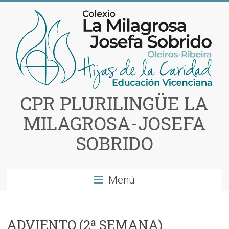
Saltar
al
contenido
CPR PLURILINGÜE LA
MILAGROSA-JOSEFA
SOBRIDO
Menú
ADVIENTO (2ª SEMANA)