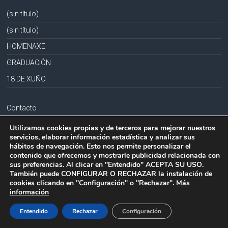
(sin título)
(sin título)
HOMENAXE
GRADUACIÓN
18 DE XUÑO
Contacto
Aviso legal
Utilizamos cookies propias y de terceros para mejorar nuestros
servicios, elaborar información estadística y analizar sus
Política de privacidad
hábitos de navegación. Esto nos permite personalizar el
contenido que ofrecemos y mostrarle publicidad relacionada con
Política de cookies
sus preferencias. Al clicar en "Entendido" ACEPTA SU USO.
También puede CONFIGURAR O RECHAZAR la instalación de
cookies clicando en "Configuración" o "Rechazar".
Más
información
Copyright © 2026
CPR PLURILINGÜE LA MILAGROSA-JOSEFA SOBRIDO
.
Todos los derechos reservados.
Entendido
Rechazar
Configuración
Tema:
Accelerate
por ThemeGrill. Funciona con
WordPress
.