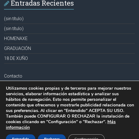
Entradas Recientes
(sin título)
(sin título)
HOMENAXE
GRADUACIÓN
18 DE XUÑO
Contacto
Aviso legal
Utilizamos cookies propias y de terceros para mejorar nuestros
servicios, elaborar información estadística y analizar sus
Política de privacidad
hábitos de navegación. Esto nos permite personalizar el
contenido que ofrecemos y mostrarle publicidad relacionada con
Política de cookies
sus preferencias. Al clicar en "Entendido" ACEPTA SU USO.
También puede CONFIGURAR O RECHAZAR la instalación de
cookies clicando en "Configuración" o "Rechazar".
Más
información
Copyright © 2026
CPR PLURILINGÜE LA MILAGROSA-JOSEFA SOBRIDO
.
Todos los derechos reservados.