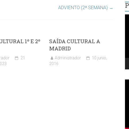
P
ADVIENTO (2ª SEMANA)
→
R
d
v
ULTURAL 1º E 2º
SAÍDA CULTURAL A
MADRID
rador
21
Administrador
10 junio,
2023
2016