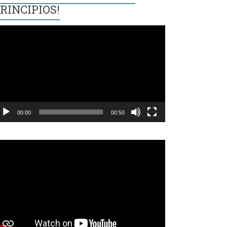
RINCIPIOS!
eproductor
e
ídeo
00:00
00:50