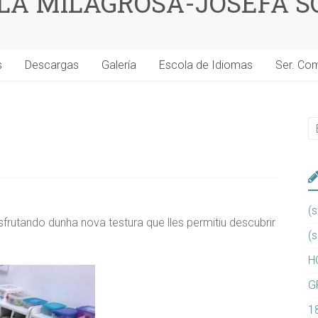
 LA MILAGROSA-JOSEFA S
s
Descargas
Galería
Escola de Idiomas
Ser. Co
(s
isfrutando dunha nova testura que lles permitiu descubrir
(s
H
G
1