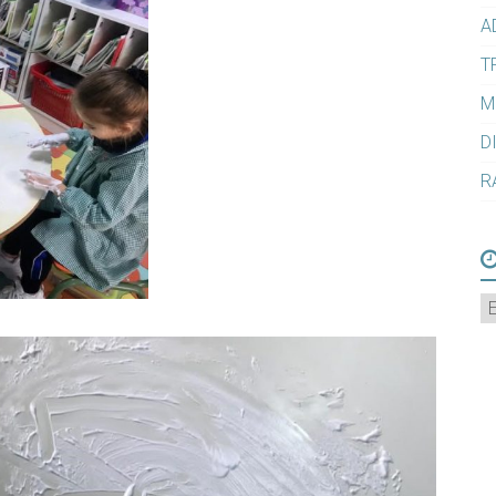
A
T
M
D
R
A