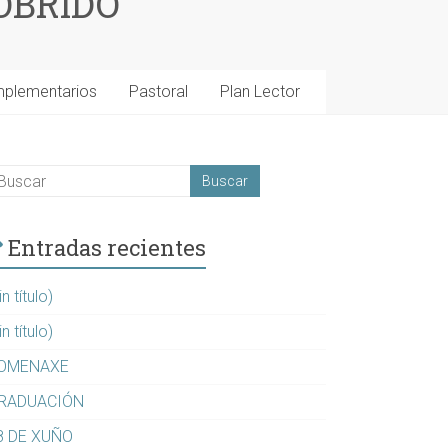
OBRIDO
mplementarios
Pastoral
Plan Lector
Entradas recientes
in título)
in título)
OMENAXE
RADUACIÓN
8 DE XUÑO