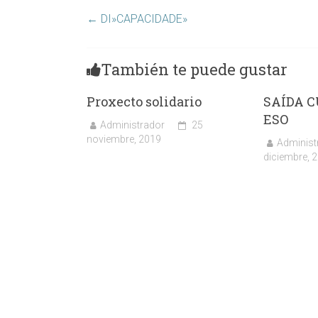
←
DI»CAPACIDADE»
También te puede gustar
Proxecto solidario
SAÍDA C
ESO
Administrador
25
noviembre, 2019
Administ
diciembre, 