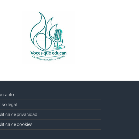
ontacto
iso legal
lítica de privacidad
lítica de cookies