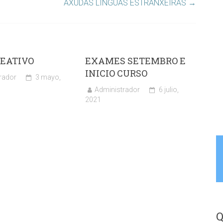
AXUDAS LINGUAS ESTRANXEIRAS
→
REATIVO
EXAMES SETEMBRO E
INICIO CURSO
rador
3 mayo,
Administrador
6 julio,
2021
Q