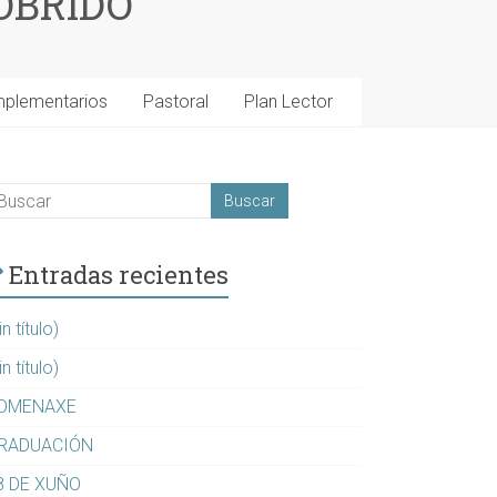
OBRIDO
mplementarios
Pastoral
Plan Lector
Entradas recientes
in título)
in título)
OMENAXE
RADUACIÓN
8 DE XUÑO