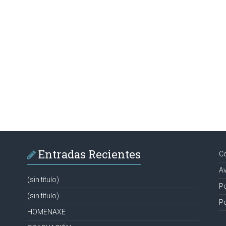
Entradas Recientes
C
Av
(sin título)
Po
(sin título)
Po
HOMENAXE