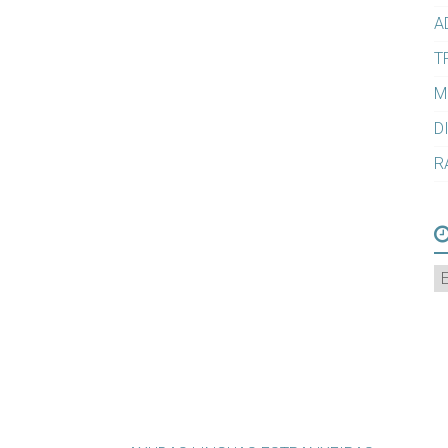
A
T
M
D
R
A