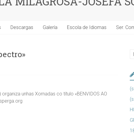
 LA MILAGROSA-JOSEFA S
s
Descargas
Galería
Escola de Idiomas
Ser. Co
pectro»
(s
) organiza unhas Xornadas co título «BENVIDOS AO
(s
sperga.org
H
G
1