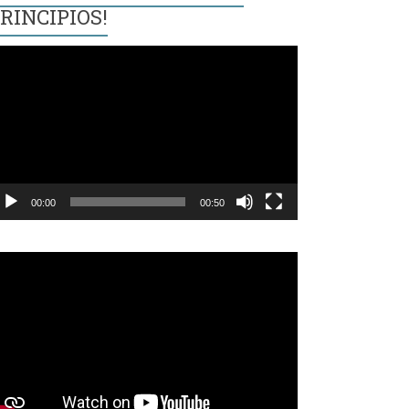
RINCIPIOS!
eproductor
e
ídeo
00:00
00:50