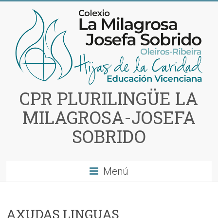
Saltar
al
contenido
CPR PLURILINGÜE LA
MILAGROSA-JOSEFA
SOBRIDO
Menú
AXUDAS LINGUAS