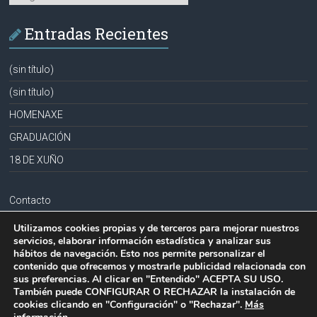
Entradas Recientes
(sin título)
(sin título)
HOMENAXE
GRADUACIÓN
18 DE XUÑO
Contacto
Aviso legal
Utilizamos cookies propias y de terceros para mejorar nuestros
servicios, elaborar información estadística y analizar sus
Política de privacidad
hábitos de navegación. Esto nos permite personalizar el
contenido que ofrecemos y mostrarle publicidad relacionada con
Política de cookies
sus preferencias. Al clicar en "Entendido" ACEPTA SU USO.
También puede CONFIGURAR O RECHAZAR la instalación de
cookies clicando en "Configuración" o "Rechazar".
Más