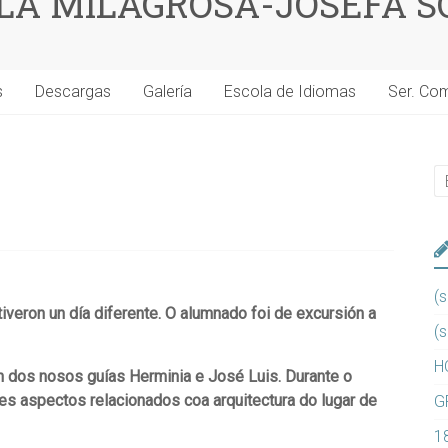
 LA MILAGROSA-JOSEFA S
s
Descargas
Galería
Escola de Idiomas
Ser. Co
(s
tiveron un día diferente. O alumnado foi de excursión a
(s
H
n dos nosos guías Herminia e José Luis. Durante o
es aspectos relacionados coa arquitectura do lugar de
G
1