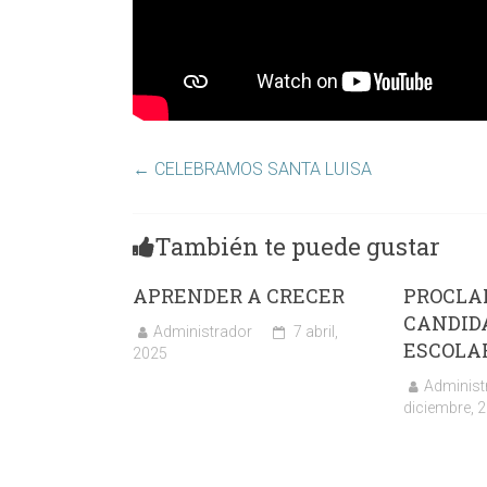
←
CELEBRAMOS SANTA LUISA
También te puede gustar
APRENDER A CRECER
PROCLA
CANDID
Administrador
7 abril,
ESCOLA
2025
Administ
diciembre, 