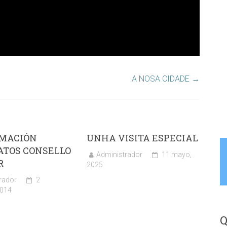
A NOSA CIDADE
→
MACIÓN
UNHA VISITA ESPECIAL
ATOS CONSELLO
Administrador
11 mayo,
R
2025
rador
2
2014
Q