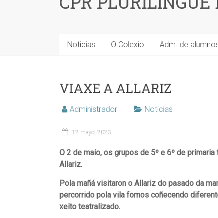
CPR PLURILINGÜE
Noticias
O Colexio
Adm. de alumno
VIAXE A ALLARIZ
Administrador
Noticias
12 mayo, 2023
O 2 de maio, os grupos de 5º e 6º de primaria 
Allariz.
Pola mañá visitaron o Allariz do pasado da ma
percorrido pola vila fomos coñecendo diferent
xeito teatralizado.