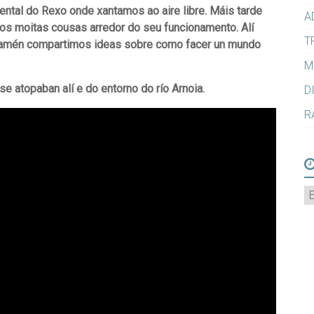
tal do Rexo onde xantamos ao aire libre. Máis tarde
A
os moitas cousas arredor do seu funcionamento. Alí
T
 e tamén compartimos ideas sobre como facer un mundo
M
e atopaban alí e do entorno do río Arnoia.
D
R
A