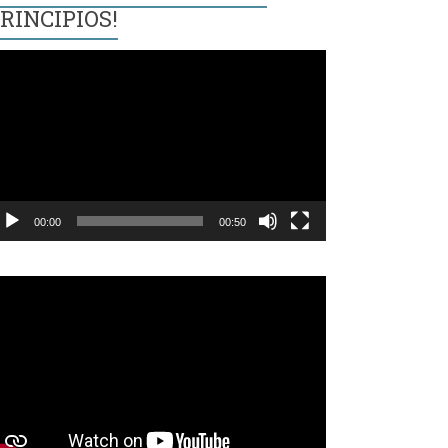
RINCIPIOS!
eproductor
e
ídeo
00:00
00:50