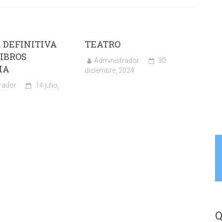
 DEFINITIVA
TEATRO
IBROS
Administrador
30
IA
diciembre, 2024
rador
14 julio,
Q