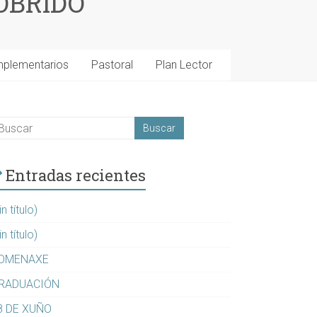
OBRIDO
mplementarios
Pastoral
Plan Lector
Entradas recientes
in título)
in título)
OMENAXE
RADUACIÓN
8 DE XUÑO