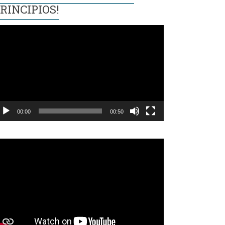
RINCIPIOS!
eproductor
e
ídeo
00:00
00:50