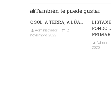
También te puede gustar
O SOL, A TERRA, A LÚA…
LISTAXE
FONDO L
Administrador
2
PRIMAR
noviembre, 2022
Administ
2020