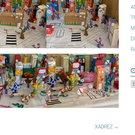
A
T
M
D
R
A
XADREZ
→