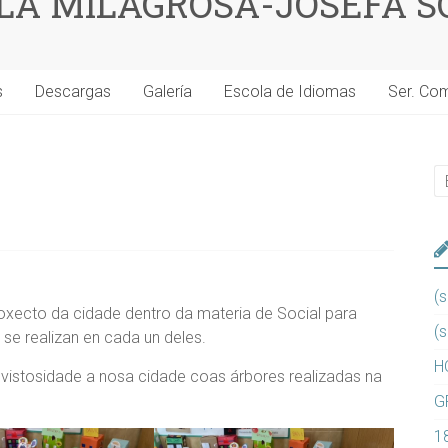
 LA MILAGROSA-JOSEFA S
s
Descargas
Galería
Escola de Idiomas
Ser. Co
(s
oxecto da cidade dentro da materia de Social para
(s
se realizan en cada un deles.
H
istosidade a nosa cidade coas árbores realizadas na
G
1