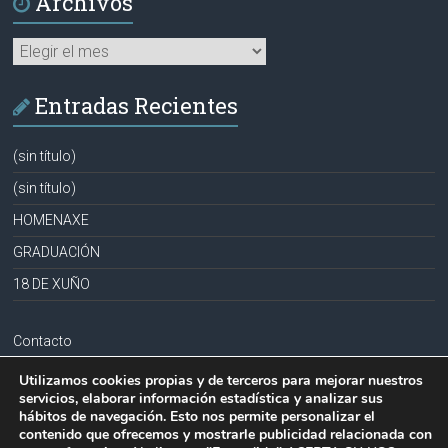
Archivos
Archivos
Entradas Recientes
(sin título)
(sin título)
HOMENAXE
GRADUACIÓN
18 DE XUÑO
Contacto
Aviso legal
Utilizamos cookies propias y de terceros para mejorar nuestros
servicios, elaborar información estadística y analizar sus
Política de privacidad
hábitos de navegación. Esto nos permite personalizar el
contenido que ofrecemos y mostrarle publicidad relacionada con
Política de cookies