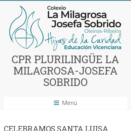
Saltar
al
contenido
CPR PLURILINGÜE LA
MILAGROSA-JOSEFA
SOBRIDO
Menú
CELEBRAMOS SANTA LUISA