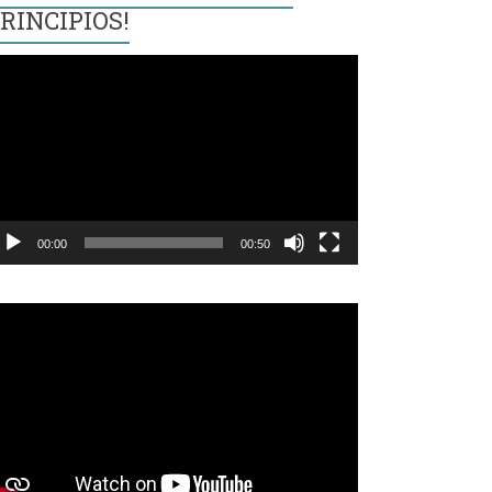
RINCIPIOS!
eproductor
e
ídeo
00:00
00:50