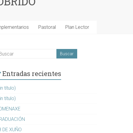
OBRIDO
mplementarios
Pastoral
Plan Lector
Entradas recientes
in título)
in título)
OMENAXE
RADUACIÓN
8 DE XUÑO