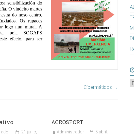
oa sensibilización do
A
aña. O vindeiro martes
estra do noso centro,
T
uxiados. Os rapaces
car logo nun mural. A
M
berta pola SOGAPS
D
ste efecto, para ser
R
A
Cibermáticos
→
ativo
ACROSPORT
rador
21 junio,
Administrador
5 abril,