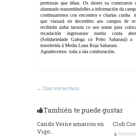
pertenzas que tiñan. Os titores xa comezaron c
alumnado transmitíndolles a información da camp
continuaremos con encontros e charlas cunha m
que viaxará en decembro aos campos de ref
recibirán unha tarxeta co seu nome para colo
recadación ingresarase nunha conta a
(Solidariedade Galega co Pobo Saharauí) a e
transferida á Media Luna Roja Saharaui.
Agradecemos toda a súa colaboración.
←
Días non lectivos
También te puede gustar
Cando Verne amarrou en
Club Cre
Vigo…
Administ