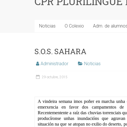
CPR PLURILINGÜE
Noticias
O Colexio
Adm. de alumno
S.O.S. SAHARA
Administrador
Noticias
29 octubre, 2015
A vindeira semana imos poñer en marcha unha
emerxencia en favor dos campamentos de re
Recentementente a raíz das chuvias torrenciais qu
producíronse unhas inundacións que agravan 
situación na que se atopan no exilio do deserto, p