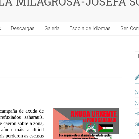
 LA MILAGROSA-JOSEFA S
s
Descargas
Galería
Escola de Idiomas
Ser. Co
(s
(s
 campaña de axuda de
H
fuxiados saharauís.
e caeron sobre a zona,
G
aínda máis a difícil
1
ois perderon as escasas