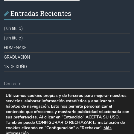
Entradas Recientes
(sin título)
(sin título)
HOMENAXE
GRADUACIÓN
18 DE XUÑO
Contacto
Aviso legal
Utilizamos cookies propias y de terceros para mejorar nuestros
servicios, elaborar información estadística y analizar sus
Política de privacidad
hábitos de navegación. Esto nos permite personalizar el
contenido que ofrecemos y mostrarle publicidad relacionada con
Política de cookies
sus preferencias. Al clicar en "Entendido" ACEPTA SU USO.
También puede CONFIGURAR O RECHAZAR la instalación de
cookies clicando en "Configuración" o "Rechazar".
Más
información