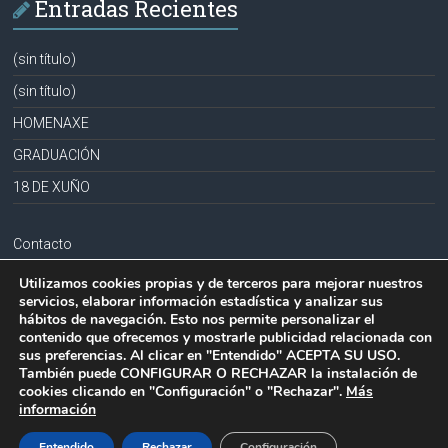
Entradas Recientes
(sin título)
(sin título)
HOMENAXE
GRADUACIÓN
18 DE XUÑO
Contacto
Aviso legal
Utilizamos cookies propias y de terceros para mejorar nuestros
servicios, elaborar información estadística y analizar sus
Política de privacidad
hábitos de navegación. Esto nos permite personalizar el
contenido que ofrecemos y mostrarle publicidad relacionada con
Política de cookies
sus preferencias. Al clicar en "Entendido" ACEPTA SU USO.
También puede CONFIGURAR O RECHAZAR la instalación de
cookies clicando en "Configuración" o "Rechazar".
Más
información
Copyright © 2026
CPR PLURILINGÜE LA MILAGROSA-JOSEFA SOBRIDO
.
Todos los derechos reservados.
Entendido
Rechazar
Configuración