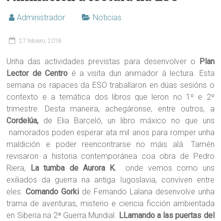
Administrador
Noticias
27 febrero, 2018
Unha das actividades previstas para desenvolver o
Plan
Lector de Centro
é a visita dun animador á lectura. Esta
semana os rapaces da ESO traballaron en dúas sesións o
contexto e a temática dos libros que leron no 1º e 2º
trimestre. Desta maneira, achegáronse, entre outros, a
Cordelúa,
de Elia Barceló, un libro máxico no que uns
namorados poden esperar ata mil anos para romper unha
maldición e poder reencontrarse no máis alá. Tamén
revisaron a historia contemporánea coa obra de Pedro
Riera,
La tumba de Aurora K.
onde vemos como uns
exiliados da guerra na antiga Iugoslavia, conviven entre
eles.
Comando Gorki
de Fernando Lalana desenvolve unha
trama de aventuras, misterio e ciencia ficción ambientada
en Siberia na 2ª Guerra Mundial.
LLamando a las puertas del