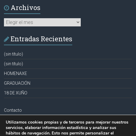
Archivos
Archivos
Entradas Recientes
(sin título)
(sin título)
HOMENAXE
GRADUACIÓN
18 DE XUÑO
Contacto
Aviso legal
Utilizamos cookies propias y de terceros para mejorar nuestros
servicios, elaborar información estadística y analizar sus
Política de privacidad
hábitos de navegación. Esto nos permite personalizar el