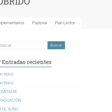
OBRIDO
mplementarios
Pastoral
Plan Lector
Entradas recientes
in título)
in título)
OMENAXE
RADUACIÓN
8 DE XUÑO