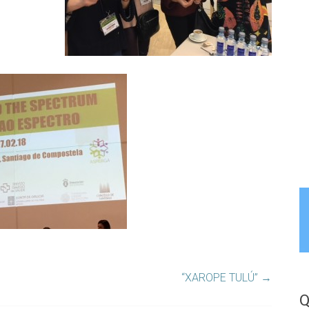
“XAROPE TULÚ”
→
Q