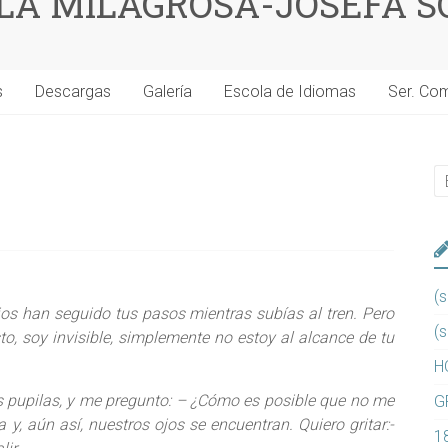
 LA MILAGROSA-JOSEFA S
s
Descargas
Galería
Escola de Idiomas
Ser. Co
(s
jos han seguido tus pasos mientras subías al tren. Pero
(s
to, soy invisible, simplemente no estoy al alcance de tu
H
is pupilas, y me pregunto: – ¿Cómo es posible que no me
G
 y, aún así, nuestros ojos se encuentran. Quiero gritar:-
1