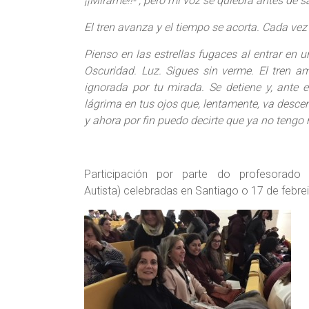
¡¡Mírame!!- , pero mi voz se quiebra antes de sa
El tren avanza y el tiempo se acorta. Cada vez
Pienso en las estrellas fugaces al entrar en u
Oscuridad. Luz. Sigues sin verme. El tren a
ignorada por tu mirada. Se detiene y, ante 
lágrima en tus ojos que, lentamente, va desce
y ahora por fin puedo decirte que ya no tengo
Participación por parte do profesorad
Autista) celebradas en Santiago o 17 de febre