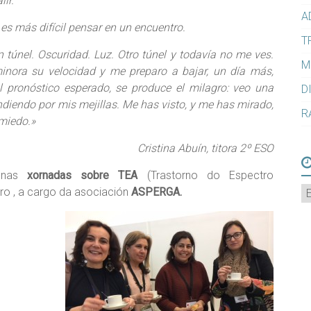
lir.
A
 es más difícil pensar en un encuentro.
T
n túnel. Oscuridad. Luz. Otro túnel y todavía no me ves.
M
minora su velocidad y me preparo a bajar, un día más,
el pronóstico esperado, se produce el milagro: veo una
D
ndiendo por mis mejillas. Me has visto, y me has mirado,
R
 miedo.»
Cristina Abuín, titora 2º ESO
o nas
xornadas sobre TEA
(Trastorno do Espectro
A
iro , a cargo da asociación
ASPERGA.