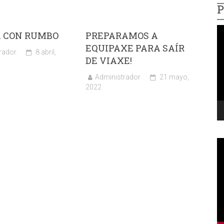
P
R
 CON RUMBO
PREPARAMOS A
d
EQUIPAXE PARA SAÍR
v
rador
8 abril,
DE VIAXE!
Administrador
21 mayo,
2022