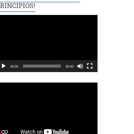
RINCIPIOS!
eproductor
e
ídeo
00:00
00:50