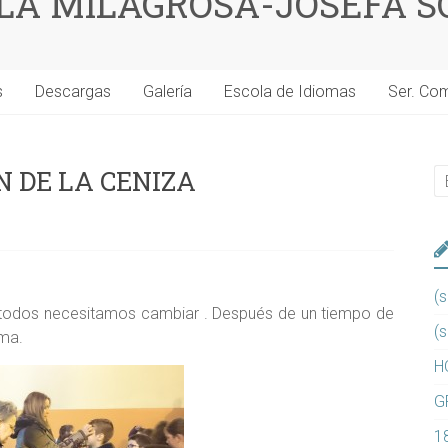
 LA MILAGROSA-JOSEFA S
s
Descargas
Galería
Escola de Idiomas
Ser. Co
N DE LA CENIZA
(s
os necesitamos cambiar . Después de un tiempo de
(s
lma.
H
G
1