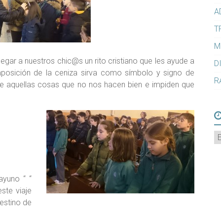
A
T
M
 a nuestros chic@s un rito cristiano que les ayude a
D
mposición de la ceniza sirva como símbolo y signo de
R
aquellas cosas que no nos hacen bien e impiden que
A
uno “ “
ste viaje
destino de