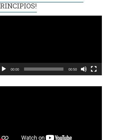
RINCIPIOS!
eproductor
e
ídeo
00:00
00:50