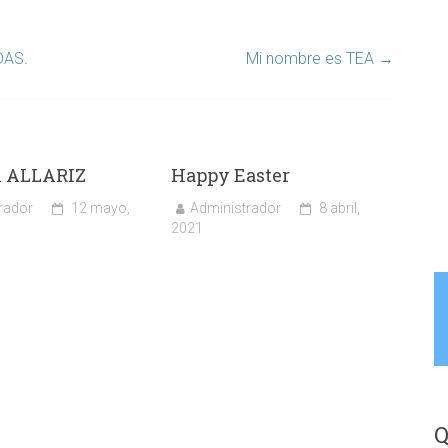
DAS.
Mi nombre es TEA
→
 ALLARIZ
Happy Easter
rador
12 mayo,
Administrador
8 abril,
2021
Q