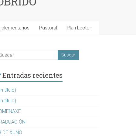
OBRIDO
mplementarios
Pastoral
Plan Lector
Entradas recientes
in título)
in título)
OMENAXE
RADUACIÓN
8 DE XUÑO