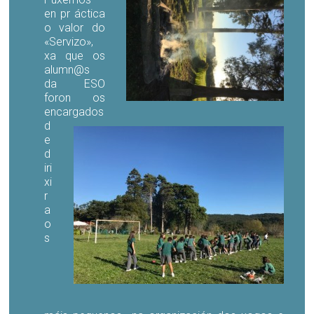
en pr áctica
o valor do
«Servizo»,
xa que os
alumn@s
da ESO
foron os
encargados
d
e
d
iri
xi
r
a
o
s