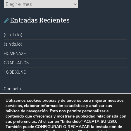
Archivos
Entradas Recientes
(sin título)
(sin título)
HOMENAXE
GRADUACIÓN
18 DE XUÑO
Contacto
Aviso legal
Utilizamos cookies propias y de terceros para mejorar nuestros
servicios, elaborar información estadística y analizar sus
Política de privacidad
hábitos de navegación. Esto nos permite personalizar el
contenido que ofrecemos y mostrarle publicidad relacionada con
Política de cookies
sus preferencias. Al clicar en "Entendido" ACEPTA SU USO.
También puede CONFIGURAR O RECHAZAR la instalación de