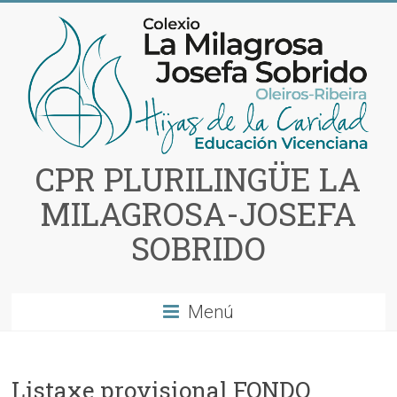
Saltar
al
contenido
CPR PLURILINGÜE LA
MILAGROSA-JOSEFA
SOBRIDO
Menú
Listaxe provisional FONDO