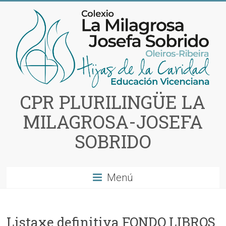
Saltar
al
contenido
CPR PLURILINGÜE LA
MILAGROSA-JOSEFA
SOBRIDO
Menú
Listaxe definitiva FONDO LIBROS