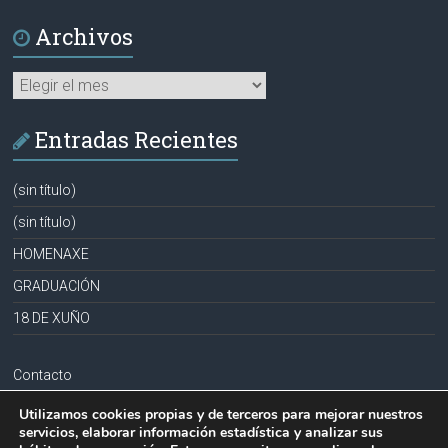
Archivos
Archivos
Entradas Recientes
(sin título)
(sin título)
HOMENAXE
GRADUACIÓN
18 DE XUÑO
Contacto
Aviso legal
Utilizamos cookies propias y de terceros para mejorar nuestros
servicios, elaborar información estadística y analizar sus
Política de privacidad