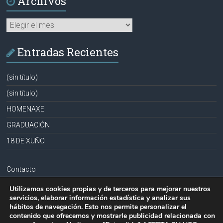
Archivos
Archivos
Entradas Recientes
(sin título)
(sin título)
HOMENAXE
GRADUACIÓN
18 DE XUÑO
Contacto
Aviso legal
Utilizamos cookies propias y de terceros para mejorar nuestros
servicios, elaborar información estadística y analizar sus
Política de privacidad
hábitos de navegación. Esto nos permite personalizar el
contenido que ofrecemos y mostrarle publicidad relacionada con
Política de cookies