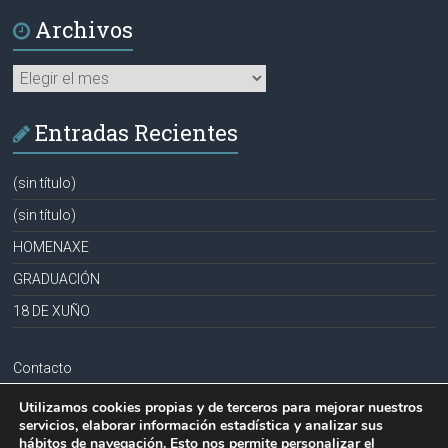
Archivos
Archivos
Entradas Recientes
(sin título)
(sin título)
HOMENAXE
GRADUACIÓN
18 DE XUÑO
Contacto
Aviso legal
Utilizamos cookies propias y de terceros para mejorar nuestros
servicios, elaborar información estadística y analizar sus
Política de privacidad
hábitos de navegación. Esto nos permite personalizar el