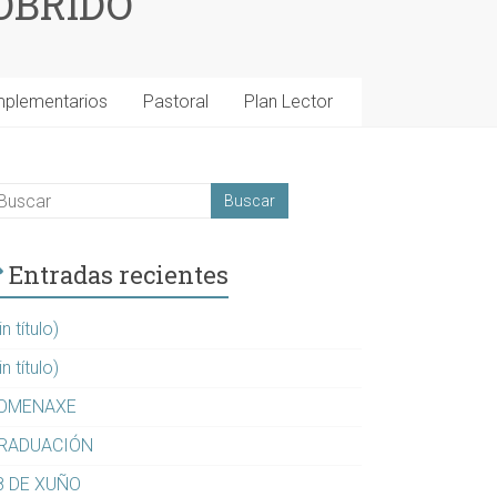
OBRIDO
mplementarios
Pastoral
Plan Lector
Entradas recientes
in título)
in título)
OMENAXE
RADUACIÓN
8 DE XUÑO