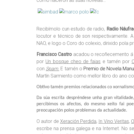
como naceron as súas novelas…
Recibímolo cun estudo de radio,
Radio Náufr
locutor e técnico de son respectivamente. 
NAO, e logo o Coro do colexio, dirixido pola 
Francisco Castro
acadou o recoñecemento á sú
por
Un bosque cheo de faias
e tamén por
con
Spam
.
E tamén o
Premio de Novela Manue
Martín Sarmiento como mellor libro do ano c
Obtivo tamén premios relacionados co xornalismo e
Da súa escrita despréndese unha gran vitalidade
percibimos os afectos, do mesmo xeito fai po
preocupación polos problemas da actualidade.
O autor de
Xeración Perdida
,
In Vino Veritas
,
O
escribe na prensa galega e na Internet. No s