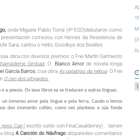
A
T
M
ago,
onde Miguel
e Pablo Tomé (4º ESO)
debutaron como
A presentación comezou con Heroes da Resistencia de
D
profe Sara, cantou o Hello, Goodbye dos Beatles.
R
a obra con diversos premios: o Frei Martín Sarmiento
Chamádeme Simbad
. O
Blanco Amor
de novela longa
l García Barros
, coa obra
As palabras da néboa
. O Frei
on
O ceo dos afogados
.
A
 a poesía. Os seus libros xa se traducen a outras linguas.
, un inmenso amor pola lingua e pola terra. Cando o lemos
esía dun momento cotián, como nos plantexa a súa fonda
 neno Can
( escrito xunto con FinaCasalderrey)…. tamén
eu blog
A Canción do
Náufrago
atoparedes comentarios