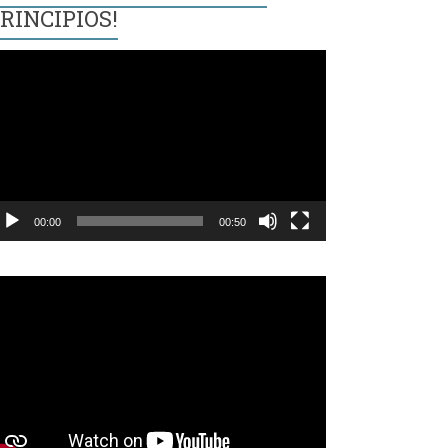
RINCIPIOS!
eproductor
e
ídeo
00:00
00:50