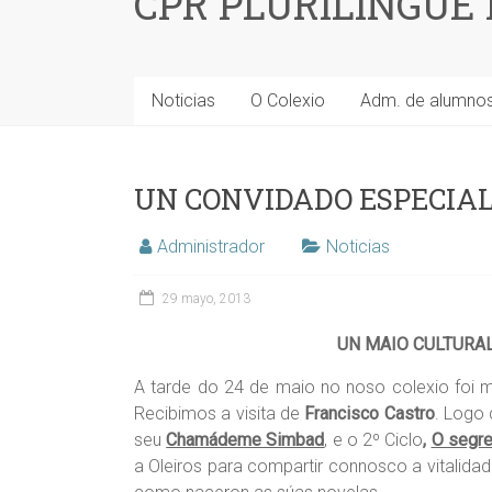
CPR PLURILINGÜE
Noticias
O Colexio
Adm. de alumno
UN CONVIDADO ESPECIA
Administrador
Noticias
29 mayo, 2013
UN MAIO CULTURA
A tarde do 24 de maio no noso colexio foi mo
Recibimos a visita de
Francisco Castro
. Logo 
seu
Chamádeme Simbad
, e o 2º Ciclo
,
O segre
a Oleiros para compartir connosco a vitalidade