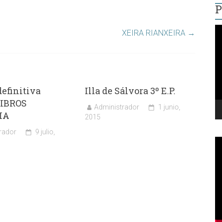
P
R
XEIRA RIANXEIRA
→
d
v
definitiva
Illa de Sálvora 3º E.P.
IBROS
Administrador
1 junio,
IA
2015
rador
9 julio,