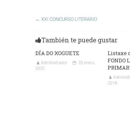
←
XXI CONCURSO LITERARIO
También te puede gustar
DÍA DO XOGUETE
Listaxe 
FONDO L
Administrador
20 enero,
PRIMAR
2025
Administ
2018