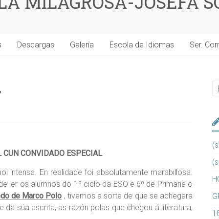
 LA MILAGROSA-JOSEFA S
s
Descargas
Galería
Escola de Idiomas
Ser. Co
L
(s
L CUN CONVIDADO ESPECIAL
(s
i intensa. En realidade foi absolutamente marabillosa.
H
de ler os alumnos do 1º ciclo da ESO e 6º de Primaria o
do de Marco Polo
, tivemos a sorte de que se achegara
G
 da súa escrita, as razón polas que chegou á literatura,
1