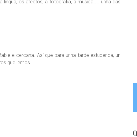
a lingua, os afectos, a fotografía, a música…… unha das
añable e cercana. Así que para unha tarde estupenda, un
bros que lemos.
Q