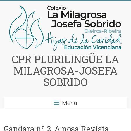
Saltar
al
contenido
CPR PLURILINGÜE LA
MILAGROSA-JOSEFA
SOBRIDO
Menú
Gándara nº 2. A nosa Revista