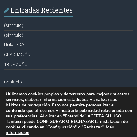
Entradas Recientes
(sin título)
(sin título)
HOMENAXE
GRADUACIÓN
18 DE XUÑO
Contacto
Aviso legal
Utilizamos cookies propias y de terceros para mejorar nuestros
servicios, elaborar información estadística y analizar sus
Política de privacidad
hábitos de navegación. Esto nos permite personalizar el
contenido que ofrecemos y mostrarle publicidad relacionada con
Política de cookies
sus preferencias. Al clicar en "Entendido" ACEPTA SU USO.
También puede CONFIGURAR O RECHAZAR la instalación de
cookies clicando en "Configuración" o "Rechazar".
Más
información
Copyright © 2026
CPR PLURILINGÜE LA MILAGROSA-JOSEFA SOBRIDO
.