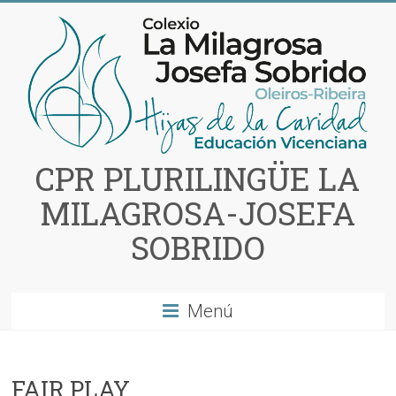
Saltar
al
contenido
CPR PLURILINGÜE LA
MILAGROSA-JOSEFA
SOBRIDO
Menú
FAIR PLAY