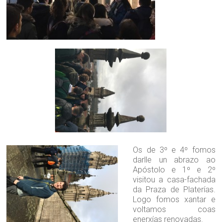
Os de 3º e 4º fomos
darlle un abrazo ao
Apóstolo e 1º e 2º
visitou a casa-fachada
da Praza de Platerías.
Logo fomos xantar e
voltamos coas
enerxías renovadas.