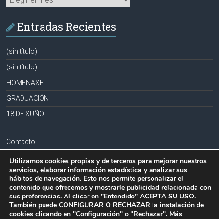
Entradas Recientes
(sin título)
(sin título)
HOMENAXE
GRADUACIÓN
18 DE XUÑO
Contacto
Aviso legal
Utilizamos cookies propias y de terceros para mejorar nuestros
servicios, elaborar información estadística y analizar sus
Política de privacidad
hábitos de navegación. Esto nos permite personalizar el
contenido que ofrecemos y mostrarle publicidad relacionada con
Política de cookies
sus preferencias. Al clicar en "Entendido" ACEPTA SU USO.
También puede CONFIGURAR O RECHAZAR la instalación de
cookies clicando en "Configuración" o "Rechazar".
Más