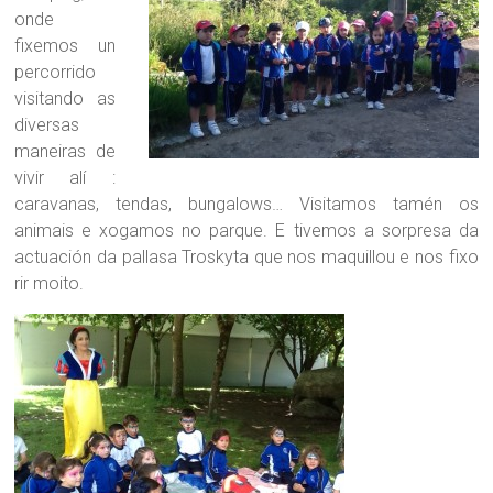
onde
fixemos un
percorrido
visitando as
diversas
maneiras de
vivir alí :
caravanas, tendas, bungalows… Visitamos tamén os
animais e xogamos no parque. E tivemos a sorpresa da
actuación da pallasa Troskyta que nos maquillou e nos fixo
rir moito.