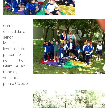
Como
despedida, o
señor
Manuel
levounos de
percorrido
no tren
infantil e ao
rematar,
voltamos
para o Colexio.