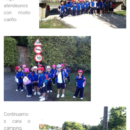
atendeunos
con moito
cariño.
Continuamo
s cara o
cámping,