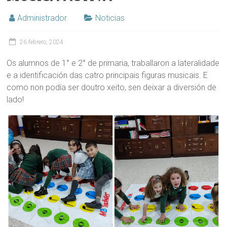
Administrador
Noticias
26 febrero, 2024
Os alumnos de 1° e 2° de primaria, traballaron a lateralidade
e a identificación das catro principais figuras musicais. E
como non podía ser doutro xeito, sen deixar a diversión de
lado!