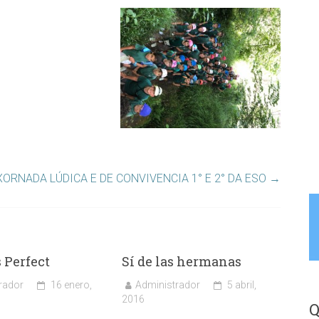
XORNADA LÚDICA E DE CONVIVENCIA 1° E 2° DA ESO
→
 Perfect
Sí de las hermanas
rador
16 enero,
Administrador
5 abril,
2016
Q