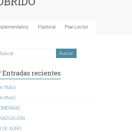
OBRIDO
mplementarios
Pastoral
Plan Lector
Entradas recientes
in título)
in título)
OMENAXE
RADUACIÓN
8 DE XUÑO