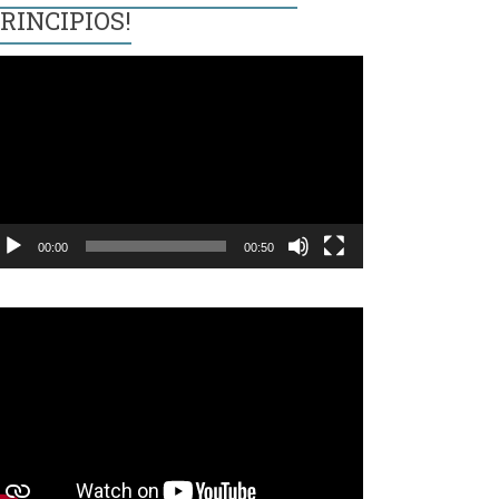
RINCIPIOS!
eproductor
e
ídeo
00:00
00:50