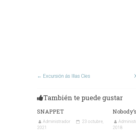
←
Excursión ás Illas Cíes
También te puede gustar
SNAPPET
Nobody’s
Administrador
23 octubre,
Administ
2021
2018