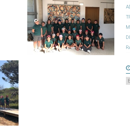
A
T
M
D
R
A