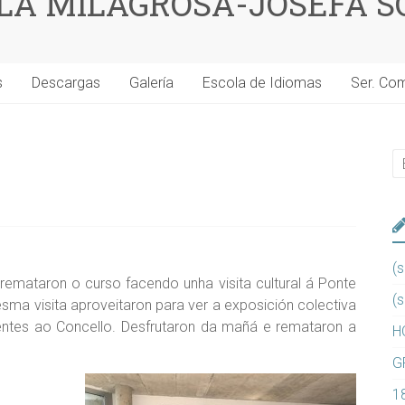
 LA MILAGROSA-JOSEFA S
s
Descargas
Galería
Escola de Idiomas
Ser. Co
(s
remataron o curso facendo unha visita cultural á Ponte
(s
sma visita aproveitaron para ver a exposición colectiva
ncentes ao Concello. Desfrutaron da mañá e remataron a
H
G
1