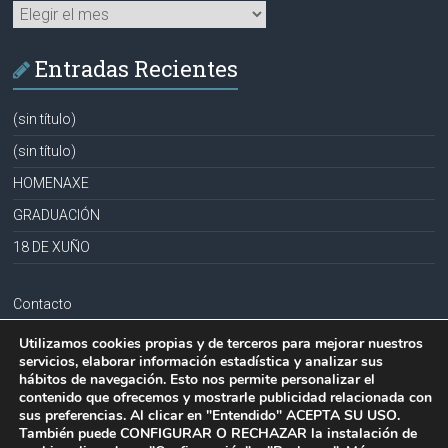
Archivos
Entradas Recientes
(sin título)
(sin título)
HOMENAXE
GRADUACIÓN
18 DE XUÑO
Contacto
Aviso legal
Utilizamos cookies propias y de terceros para mejorar nuestros
servicios, elaborar información estadística y analizar sus
Política de privacidad
hábitos de navegación. Esto nos permite personalizar el
contenido que ofrecemos y mostrarle publicidad relacionada con
Política de cookies
sus preferencias. Al clicar en "Entendido" ACEPTA SU USO.
También puede CONFIGURAR O RECHAZAR la instalación de