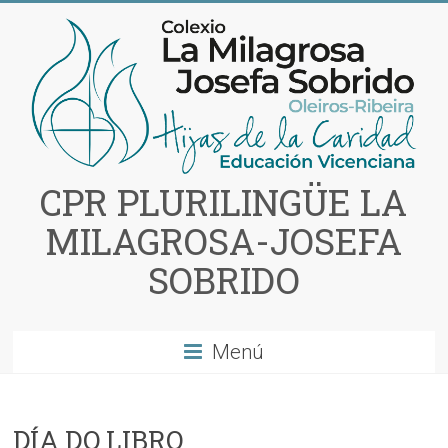
Saltar
al
contenido
CPR PLURILINGÜE LA
MILAGROSA-JOSEFA
SOBRIDO
Menú
DÍA DO LIBRO