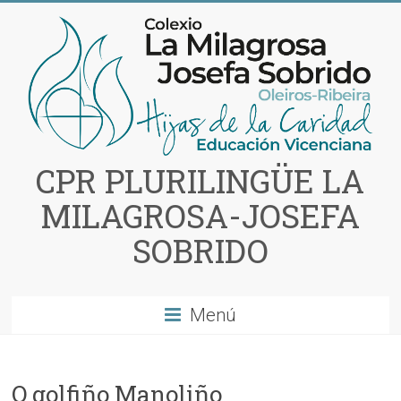
Saltar
al
contenido
CPR PLURILINGÜE LA
MILAGROSA-JOSEFA
SOBRIDO
Menú
O golfiño Manoliño