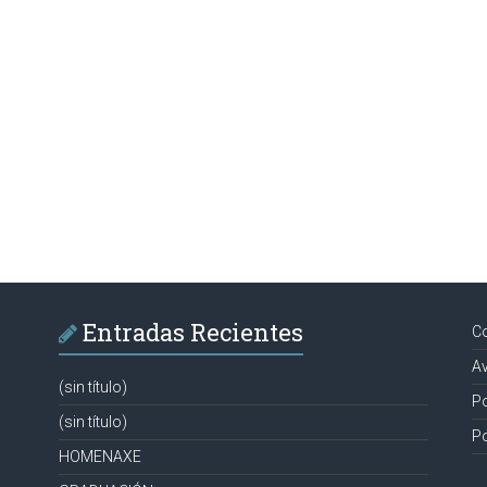
Entradas Recientes
C
Av
(sin título)
Po
(sin título)
Po
HOMENAXE