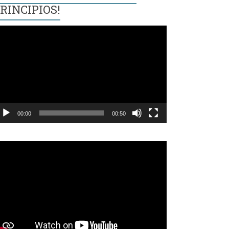
RINCIPIOS!
eproductor
e
ídeo
00:00
00:50