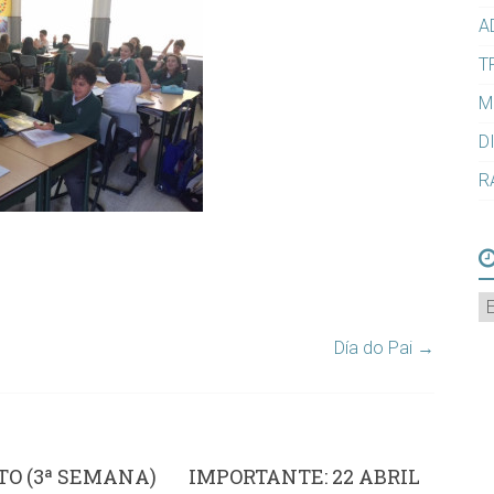
A
T
M
D
R
A
Día do Pai
→
O (3ª SEMANA)
IMPORTANTE: 22 ABRIL