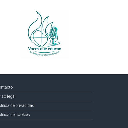
ontacto
iso legal
lítica de privacidad
lítica de cookies