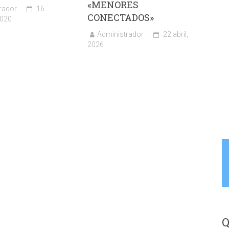
«MENORES
rador
16
CONECTADOS»
2020
Administrador
22 abril,
2026
Q