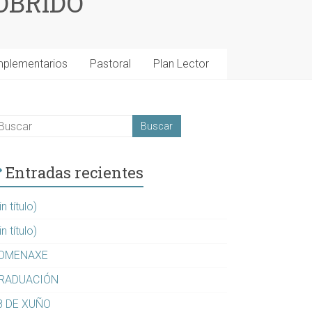
OBRIDO
mplementarios
Pastoral
Plan Lector
Entradas recientes
in título)
in título)
OMENAXE
RADUACIÓN
8 DE XUÑO