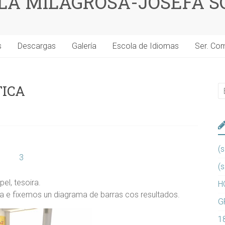
 LA MILAGROSA-JOSEFA S
s
Descargas
Galería
Escola de Idiomas
Ser. Co
ICA
(s
(s
l, tesoira.
H
a e fixemos un diagrama de barras cos resultados.
G
1