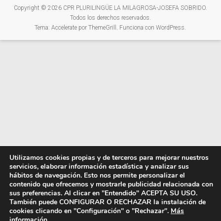
Copyright © 2026
CPR PLURILINGÜE LA MILAGROSA-JOSEFA SOBRIDO
.
Todos los derechos reservados.
Tema:
Accelerate
por ThemeGrill. Funciona con
WordPress
.
Utilizamos cookies propias y de terceros para mejorar nuestros
servicios, elaborar información estadística y analizar sus
hábitos de navegación. Esto nos permite personalizar el
contenido que ofrecemos y mostrarle publicidad relacionada con
sus preferencias. Al clicar en "Entendido" ACEPTA SU USO.
También puede CONFIGURAR O RECHAZAR la instalación de
cookies clicando en "Configuración" o "Rechazar".
Más
información