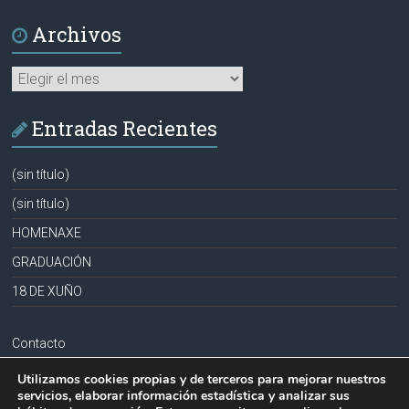
Archivos
Archivos
Entradas Recientes
(sin título)
(sin título)
HOMENAXE
GRADUACIÓN
18 DE XUÑO
Contacto
Aviso legal
Utilizamos cookies propias y de terceros para mejorar nuestros
servicios, elaborar información estadística y analizar sus
Política de privacidad