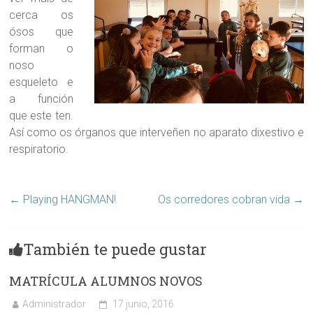
cerca os
ósos que
forman o
noso
esqueleto e
a función
que este ten.
Así como os órganos que interveñen no aparato dixestivo e
respiratorio.
←
Playing HANGMAN!
Os corredores cobran vida
→
También te puede gustar
MATRÍCULA ALUMNOS NOVOS
Administrador
17 junio, 2016