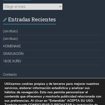
Archivos
Entradas Recientes
(sin título)
(sin título)
HOMENAXE
GRADUACIÓN
18 DE XUÑO
Contacto
Aviso legal
Utilizamos cookies propias y de terceros para mejorar nuestros
servicios, elaborar información estadística y analizar sus
Política de privacidad
hábitos de navegación. Esto nos permite personalizar el
contenido que ofrecemos y mostrarle publicidad relacionada con
Política de cookies
sus preferencias. Al clicar en "Entendido" ACEPTA SU USO.
También puede CONFIGURAR O RECHAZAR la instalación de