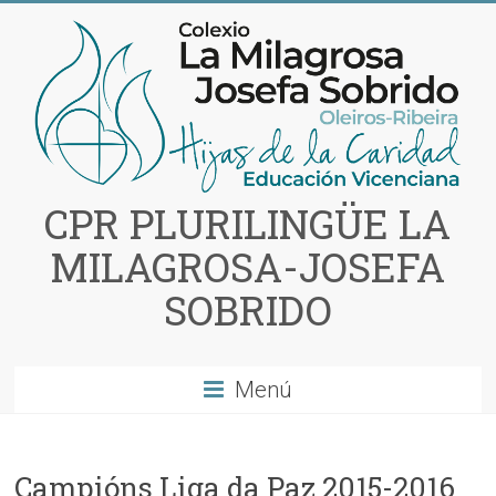
Saltar
al
contenido
CPR PLURILINGÜE LA
MILAGROSA-JOSEFA
SOBRIDO
Menú
Campións Liga da Paz 2015-2016