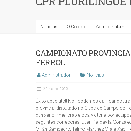
CPR PLURILINGÜE
Noticias
O Colexio
Adm. de alumno
CAMPIONATO PROVINCIA
FERROL
Administrador
Noticias
20 marzo, 2023
Éxito absoluto!! Non podemos calificar dout
provincial disputado no Clube de Campo de F
dun xeito inmellorable coa victoria por equi
seguintes corredores: Juan Pardavila González,
Millán Sampedro, Telmo Martínez Vila e Xabi