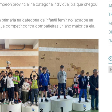
ón provincial na categoría individual, xa que chegou
A
T
primaria na categoría de infantil feminino, acadou un
M
 que competir contra compañeiras un ano maior ca ela.
D
R
A