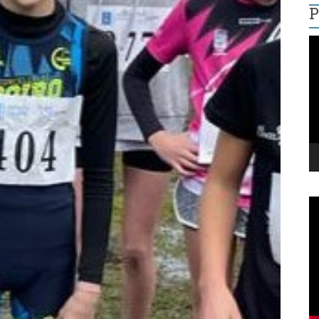
P
R
d
v