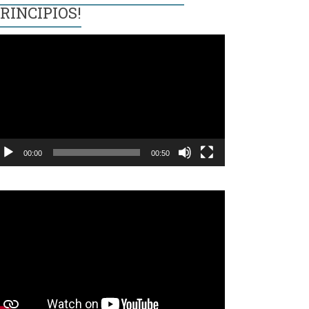
RINCIPIOS!
eproductor
e
ídeo
00:00
00:50