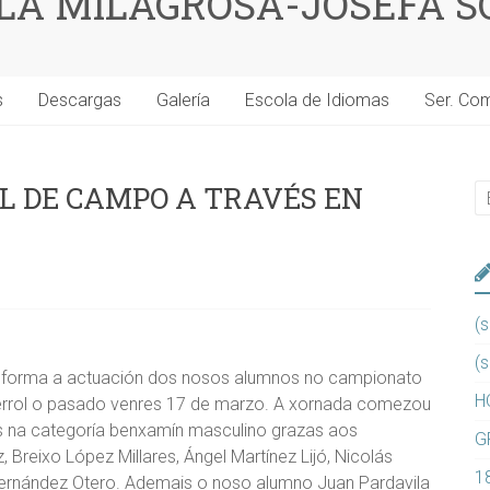
 LA MILAGROSA-JOSEFA S
s
Descargas
Galería
Escola de Idiomas
Ser. Co
L DE CAMPO A TRAVÉS EN
(s
(s
ra forma a actuación dos nosos alumnos no campionato
H
errol o pasado venres 17 de marzo. A xornada comezou
pos na categoría benxamín masculino grazas aos
G
 Breixo López Millares, Ángel Martínez Lijó, Nicolás
1
 Fernández Otero. Ademais o noso alumno Juan Pardavila