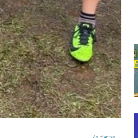
As plantas
→