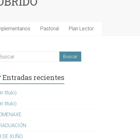
OBRIDO
mplementarios
Pastoral
Plan Lector
Entradas recientes
in título)
in título)
OMENAXE
RADUACIÓN
8 DE XUÑO