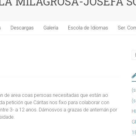
 LA MILAGROSA-JOSEFA S
s
Descargas
Galería
Escola de Idiomas
Ser. Co
(s
n de area coas persoas necesitadas que están ao
(s
 petición que Cáritas nos fixo para colaborar con
entre 3- a 12 anos. Dámosvos a grazas de antemán por
H
sidade.
G
1