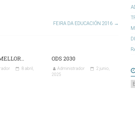
A
T
FEIRA DA EDUCACIÓN 2016
→
M
D
R
 MELLOR…
ODS 2030
rador
8 abril,
Administrador
2 junio,
2025
A