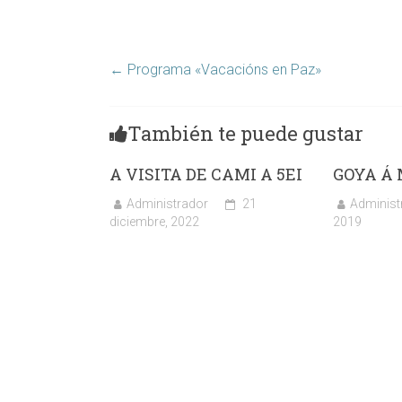
←
Programa «Vacacións en Paz»
También te puede gustar
A VISITA DE CAMI A 5EI
GOYA Á
Administrador
21
Administ
diciembre, 2022
2019