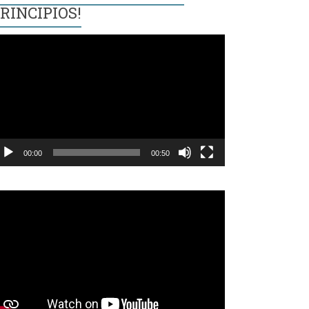
RINCIPIOS!
eproductor
e
ídeo
00:00
00:50