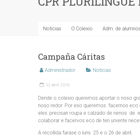
CPR PLURILINGÜE
Noticias
O Colexio
Adm. de alumno
Campaña Cáritas
Administrador
Noticias
22 abril, 2016
Dende o colexio queremos aportar o noso gra
noso redor. Por eso queremos facernos eco da
eles: precisan roupa e calzado de nenos de 
colaborar e facervos eco de ten urxente nece
A recollida farase o luns 25 e o 26 de abril.