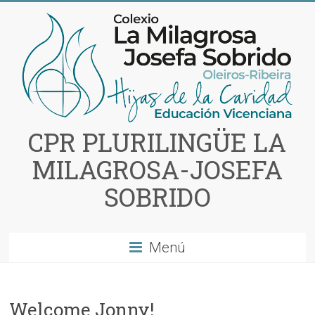
Saltar
al
contenido
CPR PLURILINGÜE LA
MILAGROSA-JOSEFA
SOBRIDO
Menú
Welcome Jonny!