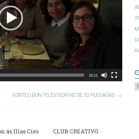
A
T
M
D
R
00:13
A
SORTEO DUN TELEVISOR HD DE 32 PULGADAS.
→
n ás Illas Cíes
CLUB CREATIVO