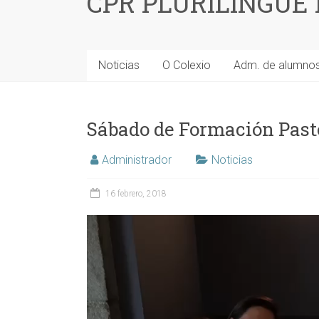
CPR PLURILINGÜE
Noticias
O Colexio
Adm. de alumno
Sábado de Formación Past
Administrador
Noticias
16 febrero, 2018
Reproductor
de
vídeo