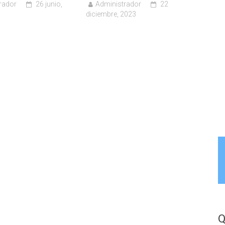
rador
26 junio,
Administrador
22
diciembre, 2023
Q