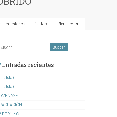
OBRIDO
mplementarios
Pastoral
Plan Lector
Entradas recientes
in título)
in título)
OMENAXE
RADUACIÓN
8 DE XUÑO