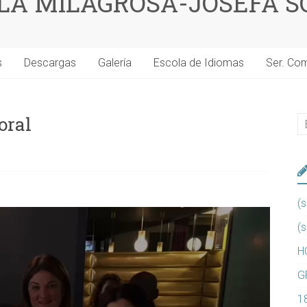
 LA MILAGROSA-JOSEFA S
s
Descargas
Galería
Escola de Idiomas
Ser. Co
oral
(s
(s
H
G
1