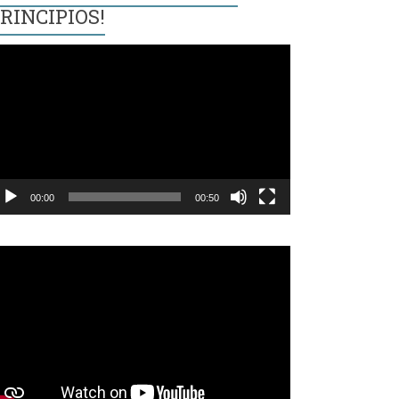
RINCIPIOS!
eproductor
e
ídeo
00:00
00:50