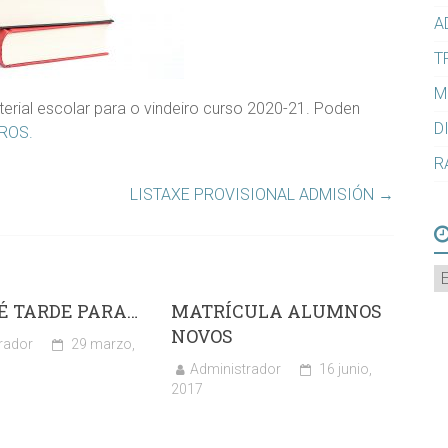
A
T
M
erial escolar para o vindeiro curso 2020-21. Poden
D
ROS.
R
LISTAXE PROVISIONAL ADMISIÓN
→
A
É TARDE PARA…
MATRÍCULA ALUMNOS
NOVOS
rador
29 marzo,
Administrador
16 junio,
2017