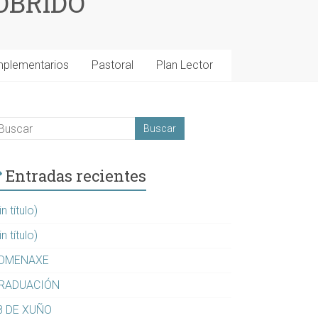
OBRIDO
mplementarios
Pastoral
Plan Lector
Entradas recientes
in título)
in título)
OMENAXE
RADUACIÓN
8 DE XUÑO