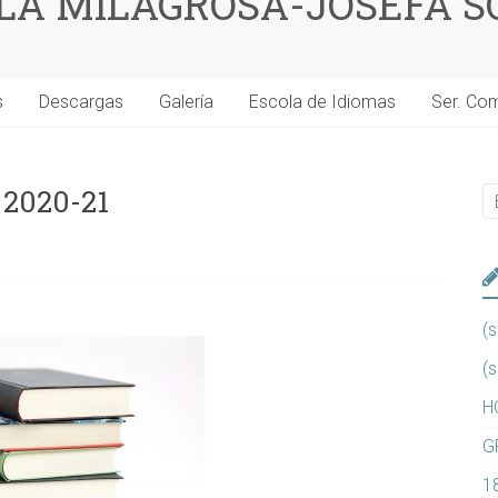
 LA MILAGROSA-JOSEFA S
s
Descargas
Galería
Escola de Idiomas
Ser. Co
2020-21
(s
(s
H
G
1