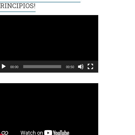
RINCIPIOS!
eproductor
e
ídeo
00:00
00:50