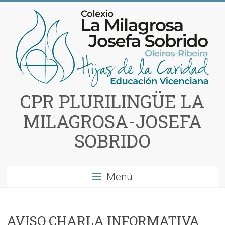
Saltar
al
contenido
CPR PLURILINGÜE LA
MILAGROSA-JOSEFA
SOBRIDO
Menú
AVISO CHARLA INFORMATIVA